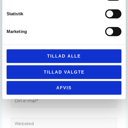
Skriv
Statistik
her..
Marketing
TILLAD ALLE
TILLAD VALGTE
Dit
navn*
AFVIS
Din
e-
mail*
Websted