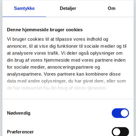
Samtykke
Detaljer
Om
A WORDPRESS COMMENTER
JUNI 30, 2022 KL. 11:15 AM
Denne hjemmeside bruger cookies
Vi bruger cookies til at tilpasse vores indhold og
Hi, this is a comment.
annoncer, til at vise dig funktioner til sociale medier og til
To get started with moderating, editing, and
at analysere vores trafik. Vi deler også oplysninger om
deleting comments, please visit the Comments
din brug af vores hjemmeside med vores partnere inden
screen in the dashboard.
for sociale medier, annonceringspartnere og
Commenter avatars come from
Gravatar
.
analysepartnere. Vores partnere kan kombinere disse
data med andre oplysninger, du har givet dem, eller som
Svar
de har indsamlet fra din brug af deres tjenester.
Samtykkevalg
Nødvendig
skriv en kommentar
Din e-mailadresse vil ikke blive publiceret.
Præferencer
Krævede felter er markeret med
*